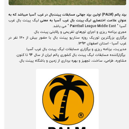
برند پالم (PALM) اولین برند جهانی مسابقات پینت‌بال در غرب آسیا میباشد که به
عنوان علامت اختصاری لیگ پینت بال غرب آسیا به معنی
لیگ پینت بال غرب
آسیا "
iddle East " می باشد.
M
eague
L
intball
Pa
مجری برنامه ریزی و اجرای تورهای تفریحی و رقابتی پینت بال.
برگزاری بزرگترین توریک روزه سناریو پینت بال با حضور بیش از 120 نفر در
غرب آسیا - استان اصفهان 1393.
مدیریت، برنامه ریزی و برگزاری مسابقات لیگ پینت بال غرب آسیا.
برگزارکننده مسابقات لیگ پینت بال کشوری پالم ایران از سال 94 تا کنون.​​​​​​​
مشاوره، طراحی، ساخت، تجهیز و بهره برداری از زمین و باشگاه پینت بال.