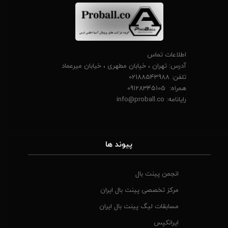
اطلاعات تماس
آدرس: تهران ، خیابان مطهری ، خیابان میرعماد
تلفن: 02188543988
همراه: 09128345105
رایانامه:
info@proball.co​​​​​​​
​پیوند ها
انجمن پینت بال
مرکز تخصصی پینت بال ایران
مسابقات لیگ پینت بال ایران
ایرانکپس