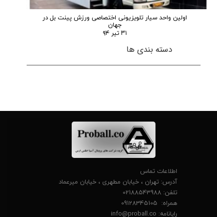
اولین واحد سیار تلویزیونی اختصاصی ورزش پینت بل در
جهان
۳۱ تیر ۹۴
دسته بندی ها
اطلاعات تماس
آدرس: تهران ، خیابان مطهری ، خیابان میرعماد
تلفن: 02188543988
همراه: 09128345105
رایانامه:
info@proball.co​​​​​​​