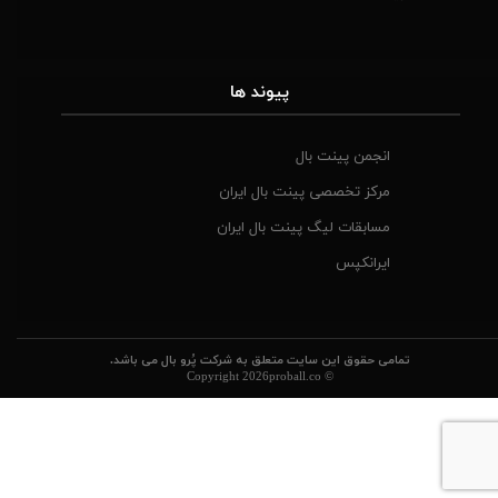
​پیوند ها
انجمن پینت بال
مرکز تخصصی پینت بال ایران
مسابقات لیگ پینت بال ایران
ایرانکپس
تمامی حقوق این سایت متعلق به شرکت پُرو بال می باشد.
© Copyright 2026proball.co