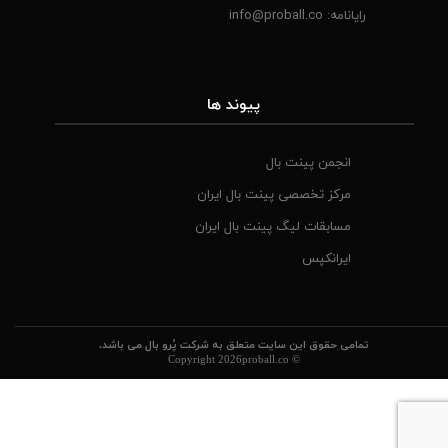
رایانامه:
info@proball.co​​​​​​​
​پیوند ها
انجمن پینت بال
مرکز تخصصی پینت بال ایران
مسابقات لیگ پینت بال ایران
ایرانکپس
تمامی حقوق این سایت متعلق به شرکت پُرو بال می باشد.
© Copyright 2026proball.co