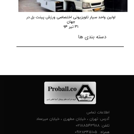
ارسال
اولین واحد سیار تلویزیونی اختصاصی ورزش پینت بل در
جهان
۳۱ تیر ۹۴
دسته بندی ها
اطلاعات تماس
آدرس: تهران ، خیابان مطهری ، خیابان میرعماد
تلفن: 02188543988
همراه: 09128345105