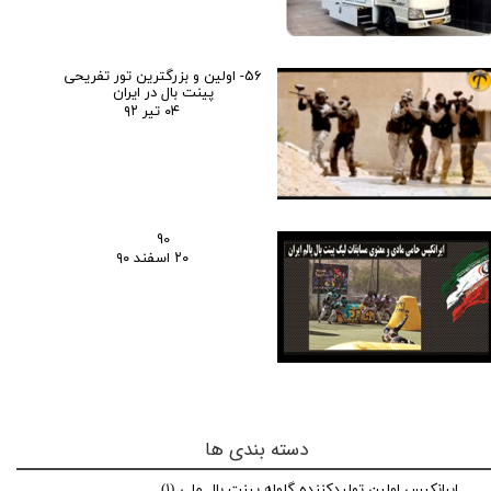
56- اولین و بزرگترین تور تفریحی
پینت بال در ایران
۰۴ تیر ۹۲
90
۲۰ اسفند ۹۰
دسته بندی ها
ایرانکپس اولین تولیدکننده گلوله پینت بال ملی
(۱)