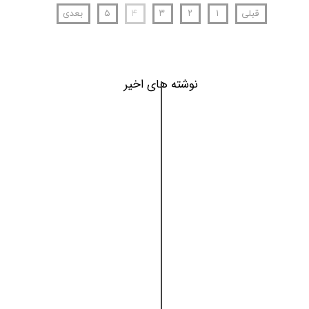
قبلی
۱
۲
۳
۴
۵
بعدی
نوشته های اخیر