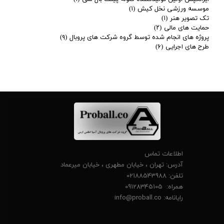
موسسه ورزشی نخل کیش
(۱)
تک تصویر هنر
(۱)
حمایت های مالی
(۲)
پروژه های انجام شده توسط گروه شرکت های پروبال
(۹)
طرح های اجرایی
(۶)
اطلاعات تماس
آدرس: تهران ، خیابان مطهری ، خیابان میرعماد
تلفن: 02188543988
همراه: 09128345105
رایانامه:
info@proball.co​​​​​​​