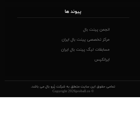
​پیوند ها
انجمن پینت بال
مرکز تخصصی پینت بال ایران
مسابقات لیگ پینت بال ایران
ایرانکپس
تمامی حقوق این سایت متعلق به شرکت پُرو بال می باشد.
© Copyright 2026proball.co